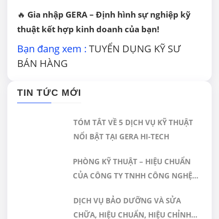
🔥
Gia nhập GERA – Định hình sự nghiệp kỹ
thuật kết hợp kinh doanh của bạn!
Bạn đang xem :
TUYỂN DỤNG KỸ SƯ
BÁN HÀNG
TIN TỨC MỚI
TÓM TẮT VỀ 5 DỊCH VỤ KỸ THUẬT
NỔI BẬT TẠI GERA HI-TECH
PHÒNG KỸ THUẬT – HIỆU CHUẨN
CỦA CÔNG TY TNHH CÔNG NGHỆ
CAO GERA VIỆT NAM ĐƯỢC CÔNG
DỊCH VỤ BẢO DƯỠNG VÀ SỬA
NHẬN ĐÁP ỨNG TIÊU CHUẨN
CHỮA, HIỆU CHUẨN, HIỆU CHỈNH
ISO/IEC 17025:2017