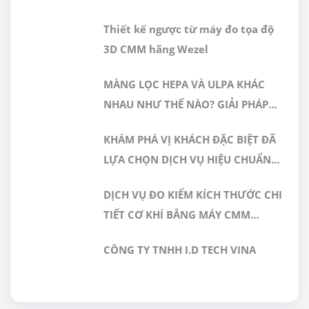
MÁY ĐO 3D CMM
Thiết kế ngược từ máy đo tọa độ
3D CMM hãng Wezel
MÀNG LỌC HEPA VÀ ULPA KHÁC
NHAU NHƯ THẾ NÀO? GIẢI PHÁP
NÀO PHÙ HỢP CHO PHÒNG SẠCH
KHÁM PHÁ VỊ KHÁCH ĐẶC BIỆT ĐÃ
DƯỢC PHẨM
LỰA CHỌN DỊCH VỤ HIỆU CHUẨN
TẠI GERA HI-TECH
DỊCH VỤ ĐO KIỂM KÍCH THƯỚC CHI
TIẾT CƠ KHÍ BẰNG MÁY CMM
CHÍNH XÁC CAO TẠI GERA HI-TECH
CÔNG TY TNHH I.D TECH VINA
VIỆT NAM