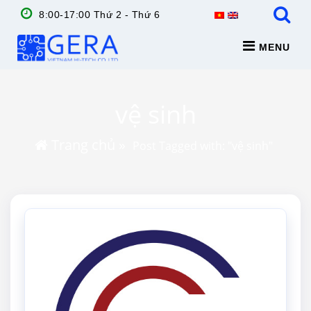
8:00-17:00 Thứ 2 - Thứ 6
MENU
vệ sinh
Trang chủ
»
Post Tagged with: "vệ sinh"