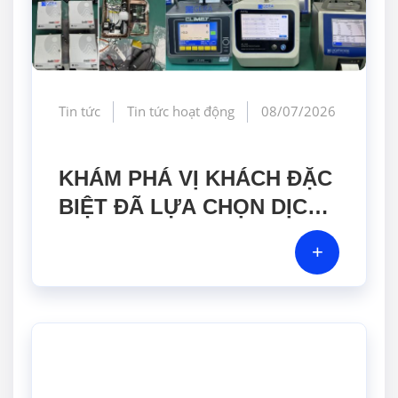
Tin tức
Tin tức hoạt động
08/07/2026
KHÁM PHÁ VỊ KHÁCH ĐẶC
BIỆT ĐÃ LỰA CHỌN DỊCH
VỤ HIỆU CHUẨN TẠI GERA
+
HI-TECH