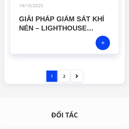
14/10/2025
GIẢI PHÁP GIÁM SÁT KHÍ
NÉN – LIGHTHOUSE
WORLDWIDE SOLUTIONS
+
& GERA HI-TECH SẴN
SÀNG ĐỒNG HÀNH CÙNG
DOANH NGHIỆP
1
2
ĐỐI TÁC