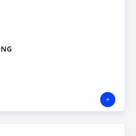
ÒNG
+