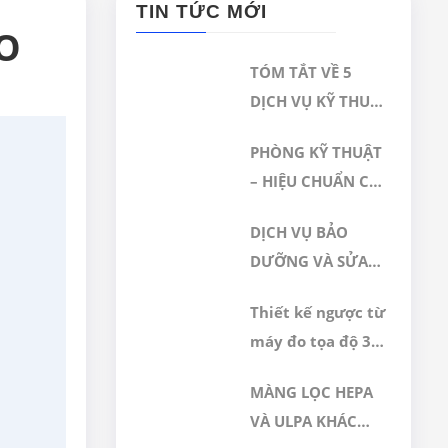
TIN TỨC MỚI
O
TÓM TẮT VỀ 5
DỊCH VỤ KỸ THUẬT
NỔI BẬT TẠI GERA
PHÒNG KỸ THUẬT
HI-TECH
– HIỆU CHUẨN CỦA
CÔNG TY TNHH
DỊCH VỤ BẢO
CÔNG NGHỆ CAO
DƯỠNG VÀ SỬA
GERA VIỆT NAM
CHỮA, HIỆU
ĐƯỢC CÔNG
Thiết kế ngược từ
CHUẨN, HIỆU
NHẬN ĐÁP ỨNG
máy đo tọa độ 3D
CHỈNH MÁY ĐO 3D
TIÊU CHUẨN
CMM hãng Wezel
CMM
ISO/IEC
MÀNG LỌC HEPA
17025:2017
VÀ ULPA KHÁC