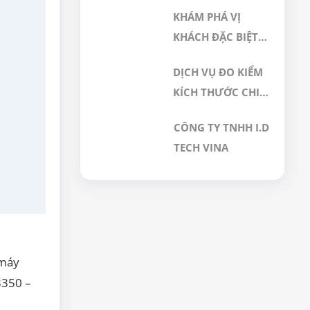
NHAU NHƯ THẾ
KHÁM PHÁ VỊ
NÀO? GIẢI PHÁP
KHÁCH ĐẶC BIỆT
NÀO PHÙ HỢP
ĐÃ LỰA CHỌN
CHO PHÒNG SẠCH
DỊCH VỤ ĐO KIỂM
DỊCH VỤ HIỆU
DƯỢC PHẨM
KÍCH THƯỚC CHI
CHUẨN TẠI GERA
TIẾT CƠ KHÍ BẰNG
HI-TECH
CÔNG TY TNHH I.D
MÁY CMM CHÍNH
TECH VINA
XÁC CAO TẠI GERA
HI-TECH VIỆT NAM
 máy
3350 –