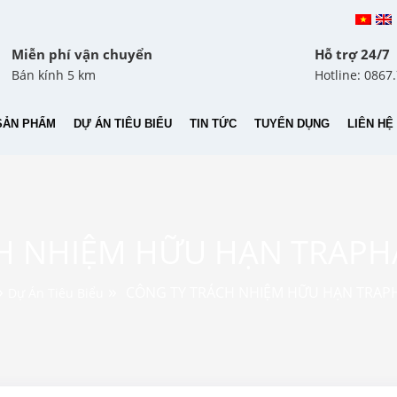
Miễn phí vận chuyển
Hỗ trợ 24/7
Bán kính 5 km
Hotline: 0867
SẢN PHẨM
DỰ ÁN TIÊU BIỂU
TIN TỨC
TUYỂN DỤNG
LIÊN HỆ
H NHIỆM HỮU HẠN TRAP
»
»
CÔNG TY TRÁCH NHIỆM HỮU HẠN TRAP
Dự Án Tiêu Biểu