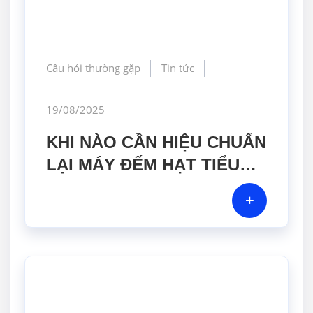
Câu hỏi thường gặp
Tin tức
19/08/2025
KHI NÀO CẦN HIỆU CHUẨN
LẠI MÁY ĐẾM HẠT TIỂU
PHÂN KHÔNG KHÍ VÀ
+
CHẤT LỎNG?