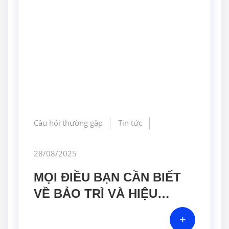
Câu hỏi thường gặp
Tin tức
28/08/2025
MỌI ĐIỀU BẠN CẦN BIẾT
VỀ BẢO TRÌ VÀ HIỆU
CHUẨN MÁY ĐẾM HẠT
+
TIỂU PHÂN!