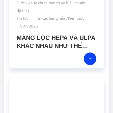
Dịch vụ sửa chữa, bảo trì và hiệu chuẩn
định kỳ
Tin tức
Tin tức Sản phẩm/Kiến thức
17/07/2026
MÀNG LỌC HEPA VÀ ULPA
KHÁC NHAU NHƯ THẾ
NÀO? GIẢI PHÁP NÀO PHÙ
+
HỢP CHO PHÒNG SẠCH
DƯỢC PHẨM