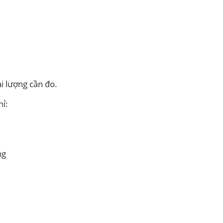
ại lượng cần đo.
hỉ:
ng