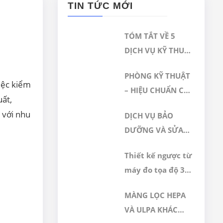
TIN TỨC MỚI
TÓM TẮT VỀ 5
DỊCH VỤ KỸ THUẬT
NỔI BẬT TẠI GERA
PHÒNG KỸ THUẬT
HI-TECH
việc kiểm
– HIỆU CHUẨN CỦA
uất,
CÔNG TY TNHH
 với nhu
DỊCH VỤ BẢO
CÔNG NGHỆ CAO
DƯỠNG VÀ SỬA
GERA VIỆT NAM
CHỮA, HIỆU
ĐƯỢC CÔNG
Thiết kế ngược từ
CHUẨN, HIỆU
NHẬN ĐÁP ỨNG
máy đo tọa độ 3D
CHỈNH MÁY ĐO 3D
TIÊU CHUẨN
CMM hãng Wezel
CMM
ISO/IEC
MÀNG LỌC HEPA
17025:2017
VÀ ULPA KHÁC