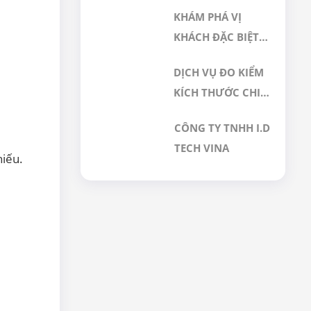
NHAU NHƯ THẾ
KHÁM PHÁ VỊ
NÀO? GIẢI PHÁP
KHÁCH ĐẶC BIỆT
NÀO PHÙ HỢP
ĐÃ LỰA CHỌN
CHO PHÒNG SẠCH
DỊCH VỤ ĐO KIỂM
DỊCH VỤ HIỆU
DƯỢC PHẨM
KÍCH THƯỚC CHI
CHUẨN TẠI GERA
TIẾT CƠ KHÍ BẰNG
HI-TECH
CÔNG TY TNHH I.D
MÁY CMM CHÍNH
TECH VINA
XÁC CAO TẠI GERA
hiếu.
HI-TECH VIỆT NAM