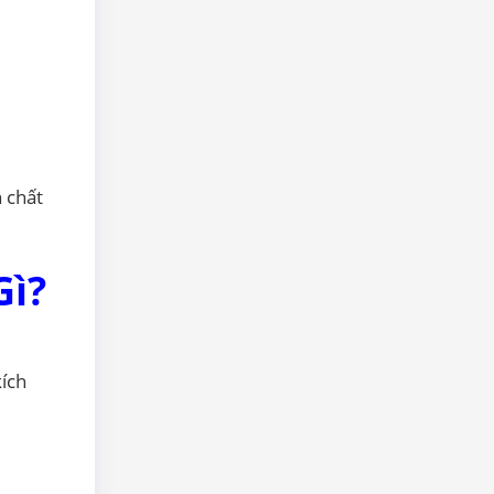
n chất
Gì?
kích