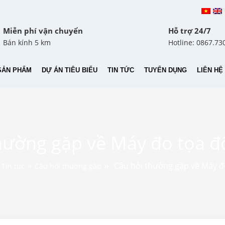
Miễn phí vận chuyển
Hỗ trợ 24/7
Bán kính 5 km
Hotline: 0867.73
SẢN PHẨM
DỰ ÁN TIÊU BIỂU
TIN TỨC
TUYỂN DỤNG
LIÊN HỆ
thường gặp về Máy đo tọa 
»
»
»
Câu hỏi thường gặp về Máy 
Tin tức
Câu hỏi thường gặp