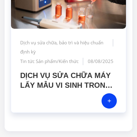
Dịch vụ sửa chữa, bảo trì và hiệu chuẩn
định kỳ
Tin tức Sản phẩm/Kiến thức
08/08/2025
DỊCH VỤ SỬA CHỮA MÁY
LẤY MẪU VI SINH TRONG
KHÔNG KHÍ: KHÔI PHỤC
+
HIỆU SUẤT TỐI ƯU VÀ
ĐẢM BẢO TUÂN THỦ TIÊU
CHUẨN