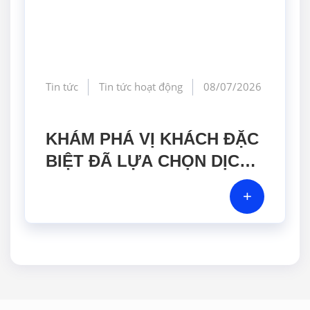
Tin tức
Tin tức hoạt động
08/07/2026
KHÁM PHÁ VỊ KHÁCH ĐẶC
BIỆT ĐÃ LỰA CHỌN DỊCH
VỤ HIỆU CHUẨN TẠI GERA
+
HI-TECH