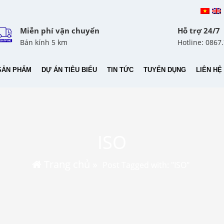
Miễn phí vận chuyển
Hỗ trợ 24/7
Bán kính 5 km
Hotline: 0867
SẢN PHẨM
DỰ ÁN TIÊU BIỂU
TIN TỨC
TUYỂN DỤNG
LIÊN HỆ
ISO
Trang chủ
»
Post Tagged with: "ISO"