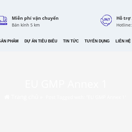
Miễn phí vận chuyển
Hỗ trợ
Bán kính 5 km
Hotline
SẢN PHẨM
DỰ ÁN TIÊU BIỂU
TIN TỨC
TUYỂN DỤNG
LIÊN HỆ
EU GMP Annex 1
Trang chủ
»
Post Tagged with: "EU GMP Annex 1"