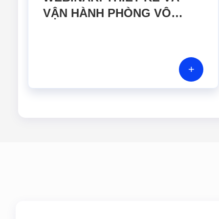
VẬN HÀNH PHÒNG VÔ
TRÙNG ĐÁP ỨNG TIÊU
CHUẨN EU GMP ANNEX 1
VÀ FDA
+