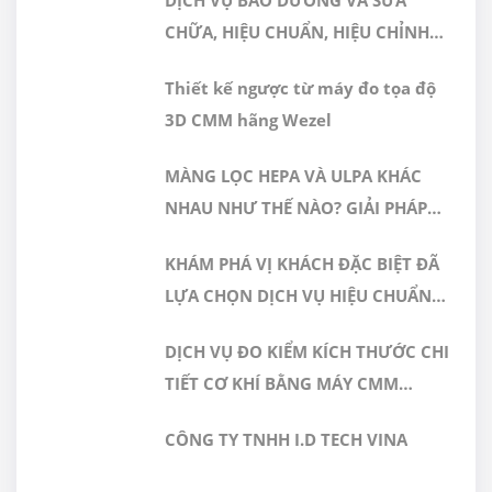
DỊCH VỤ BẢO DƯỠNG VÀ SỬA
NHẬN ĐÁP ỨNG TIÊU CHUẨN
CHỮA, HIỆU CHUẨN, HIỆU CHỈNH
ISO/IEC 17025:2017
MÁY ĐO 3D CMM
Thiết kế ngược từ máy đo tọa độ
3D CMM hãng Wezel
MÀNG LỌC HEPA VÀ ULPA KHÁC
NHAU NHƯ THẾ NÀO? GIẢI PHÁP
NÀO PHÙ HỢP CHO PHÒNG SẠCH
KHÁM PHÁ VỊ KHÁCH ĐẶC BIỆT ĐÃ
DƯỢC PHẨM
LỰA CHỌN DỊCH VỤ HIỆU CHUẨN
TẠI GERA HI-TECH
DỊCH VỤ ĐO KIỂM KÍCH THƯỚC CHI
TIẾT CƠ KHÍ BẰNG MÁY CMM
CHÍNH XÁC CAO TẠI GERA HI-TECH
CÔNG TY TNHH I.D TECH VINA
VIỆT NAM