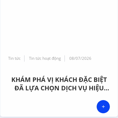
Tin tức
Tin tức hoạt động
08/07/2026
KHÁM PHÁ VỊ KHÁCH ĐẶC BIỆT
ĐÃ LỰA CHỌN DỊCH VỤ HIỆU
CHUẨN TẠI GERA HI-TECH
+