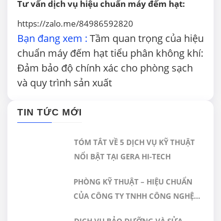
Tư vấn dịch vụ hiệu chuẩn máy đếm hạt:
https://zalo.me/84986592820
Bạn đang xem :
Tầm quan trọng của hiệu
chuẩn máy đếm hạt tiểu phân không khí:
Đảm bảo độ chính xác cho phòng sạch
và quy trình sản xuất
TIN TỨC MỚI
TÓM TẮT VỀ 5 DỊCH VỤ KỸ THUẬT
NỔI BẬT TẠI GERA HI-TECH
PHÒNG KỸ THUẬT – HIỆU CHUẨN
CỦA CÔNG TY TNHH CÔNG NGHỆ
CAO GERA VIỆT NAM ĐƯỢC CÔNG