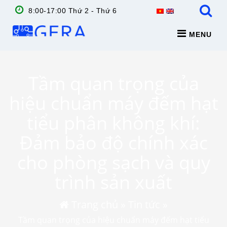
8:00-17:00 Thứ 2 - Thứ 6
MENU
Tầm quan trọng của
hiệu chuẩn máy đếm hạt
tiểu phân không khí:
Đảm bảo độ chính xác
cho phòng sạch và quy
trình sản xuất
Trang chủ
»
Tin tức
»
Tầm quan trọng của hiệu chuẩn máy đếm hạt tiểu