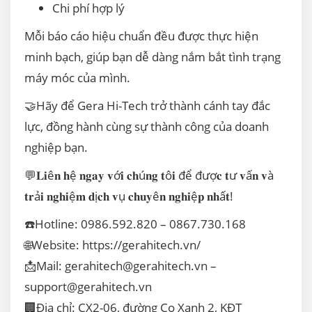
Chi phí hợp lý
Mỗi báo cáo hiệu chuẩn đều được thực hiện
minh bạch, giúp bạn dễ dàng nắm bắt tình trạng
máy móc của mình.
🤝Hãy để Gera Hi-Tech trở thành cánh tay đắc
lực, đồng hành cùng sự thành công của doanh
nghiệp bạn.
💬𝐋𝐢ê𝐧 𝐡ệ 𝐧𝐠𝐚𝐲 𝐯ớ𝐢 𝐜𝐡ú𝐧𝐠 𝐭ô𝐢 để đượ𝐜 𝐭ư 𝐯ấ𝐧 𝐯à
𝐭𝐫ả𝐢 𝐧𝐠𝐡𝐢ệ𝐦 𝐝ị𝐜𝐡 𝐯ụ 𝐜𝐡𝐮𝐲ê𝐧 𝐧𝐠𝐡𝐢ệ𝐩 𝐧𝐡ấ𝐭!
☎️Hotline: 0986.592.820 – 0867.730.168
🌐Website:
https://gerahitech.vn/
📩Mail: gerahitech@gerahitech.vn –
support@gerahitech.vn
🏢Địa chỉ: CX2-06, đường Cọ Xanh 2, KĐT