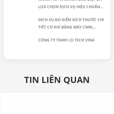
DƯỢC PHẨM
LỰA CHỌN DỊCH VỤ HIỆU CHUẨN
TẠI GERA HI-TECH
DỊCH VỤ ĐO KIỂM KÍCH THƯỚC CHI
TIẾT CƠ KHÍ BẰNG MÁY CMM
CHÍNH XÁC CAO TẠI GERA HI-TECH
CÔNG TY TNHH I.D TECH VINA
VIỆT NAM
TIN LIÊN QUAN