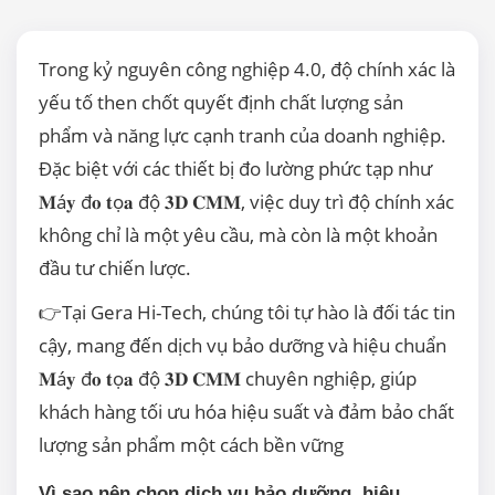
Trong kỷ nguyên công nghiệp 4.0, độ chính xác là
yếu tố then chốt quyết định chất lượng sản
phẩm và năng lực cạnh tranh của doanh nghiệp.
Đặc biệt với các thiết bị đo lường phức tạp như
𝐌á𝐲 đ𝐨 𝐭ọ𝐚 độ 𝟑𝐃 𝐂𝐌𝐌, việc duy trì độ chính xác
không chỉ là một yêu cầu, mà còn là một khoản
đầu tư chiến lược.
👉Tại Gera Hi-Tech, chúng tôi tự hào là đối tác tin
cậy, mang đến dịch vụ bảo dưỡng và hiệu chuẩn
𝐌á𝐲 đ𝐨 𝐭ọ𝐚 độ 𝟑𝐃 𝐂𝐌𝐌 chuyên nghiệp, giúp
khách hàng tối ưu hóa hiệu suất và đảm bảo chất
lượng sản phẩm một cách bền vững
Vì sao nên chọn dịch vụ bảo dưỡng, hiệu