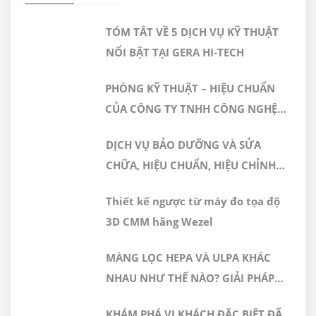
TÓM TẮT VỀ 5 DỊCH VỤ KỸ THUẬT
NỔI BẬT TẠI GERA HI-TECH
PHÒNG KỸ THUẬT – HIỆU CHUẨN
CỦA CÔNG TY TNHH CÔNG NGHỆ
CAO GERA VIỆT NAM ĐƯỢC CÔNG
DỊCH VỤ BẢO DƯỠNG VÀ SỬA
NHẬN ĐÁP ỨNG TIÊU CHUẨN
CHỮA, HIỆU CHUẨN, HIỆU CHỈNH
ISO/IEC 17025:2017
MÁY ĐO 3D CMM
Thiết kế ngược từ máy đo tọa độ
3D CMM hãng Wezel
MÀNG LỌC HEPA VÀ ULPA KHÁC
NHAU NHƯ THẾ NÀO? GIẢI PHÁP
NÀO PHÙ HỢP CHO PHÒNG SẠCH
KHÁM PHÁ VỊ KHÁCH ĐẶC BIỆT ĐÃ