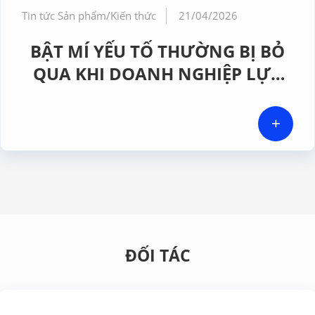
Tin tức Sản phẩm/Kiến thức
21/04/2026
BẬT MÍ YẾU TỐ THƯỜNG BỊ BỎ
QUA KHI DOANH NGHIỆP LỰA
CHỌN MÁY ĐẾM HẠT TIỂU PHÂN
+
ĐỐI TÁC