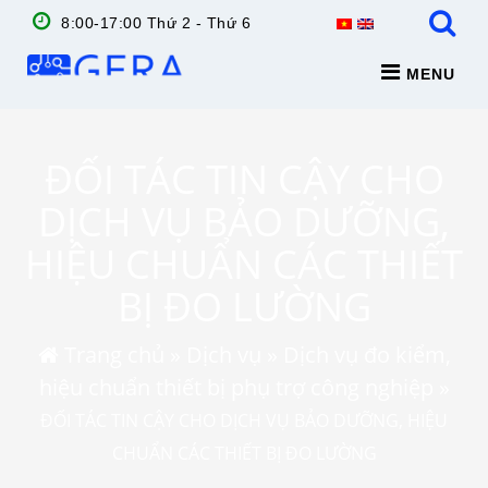
8:00-17:00 Thứ 2 - Thứ 6
MENU
ĐỐI TÁC TIN CẬY CHO
DỊCH VỤ BẢO DƯỠNG,
HIỆU CHUẨN CÁC THIẾT
BỊ ĐO LƯỜNG
Trang chủ
»
Dịch vụ
»
Dịch vụ đo kiểm,
hiệu chuẩn thiết bị phụ trợ công nghiệp
»
ĐỐI TÁC TIN CẬY CHO DỊCH VỤ BẢO DƯỠNG, HIỆU
CHUẨN CÁC THIẾT BỊ ĐO LƯỜNG