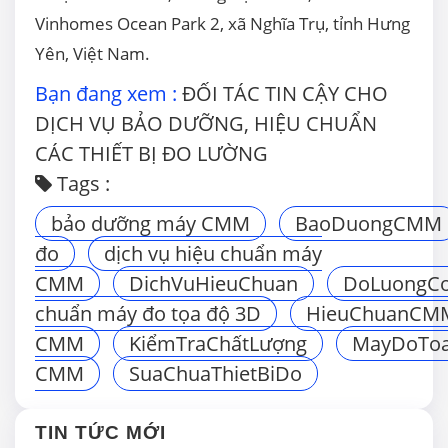
Vinhomes Ocean Park 2, xã Nghĩa Trụ, tỉnh Hưng
Yên, Việt Nam.
Bạn đang xem :
ĐỐI TÁC TIN CẬY CHO
DỊCH VỤ BẢO DƯỠNG, HIỆU CHUẨN
CÁC THIẾT BỊ ĐO LƯỜNG
Tags :
bảo dưỡng máy CMM
BaoDuongCMM
đo
dịch vụ hiệu chuẩn máy
CMM
DichVuHieuChuan
DoLuongCo
chuẩn máy đo tọa độ 3D
HieuChuanCM
CMM
KiểmTraChấtLượng
MayDoTo
CMM
SuaChuaThietBiDo
TIN TỨC MỚI