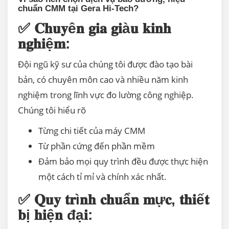
chuẩn CMM tại Gera Hi-Tech?
✅ 𝐂𝐡𝐮𝐲ê𝐧 𝐠𝐢𝐚 𝐠𝐢à𝐮 𝐤𝐢𝐧𝐡
𝐧𝐠𝐡𝐢ệ𝐦:
Đội ngũ kỹ sư của chúng tôi được đào tạo bài
bản, có chuyên môn cao và nhiều năm kinh
nghiệm trong lĩnh vực đo lường công nghiệp.
Chúng tôi hiểu rõ
Từng chi tiết của máy CMM
Từ phần cứng đến phần mềm
Đảm bảo mọi quy trình đều được thực hiện
một cách tỉ mỉ và chính xác nhất.
✅ 𝐐𝐮𝐲 𝐭𝐫ì𝐧𝐡 𝐜𝐡𝐮ẩ𝐧 𝐦ự𝐜, 𝐭𝐡𝐢ế𝐭
𝐛ị 𝐡𝐢ệ𝐧 đạ𝐢: