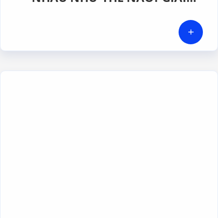
PHÁP NÀO PHÙ HỢP CHO
PHÒNG SẠCH DƯỢC PHẨM
+