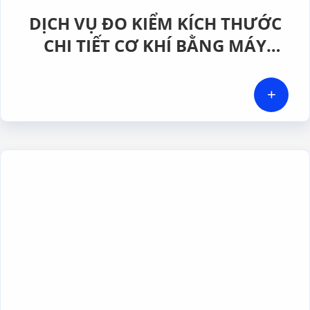
DỊCH VỤ ĐO KIỂM KÍCH THƯỚC
CHI TIẾT CƠ KHÍ BẰNG MÁY
CMM CHÍNH XÁC CAO TẠI GERA
HI-TECH VIỆT NAM
+