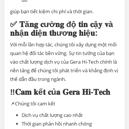
giúp bạn tiết kiệm chi phí và thời gian.
✅ 𝐓ă𝐧𝐠 𝐜ườ𝐧𝐠 độ 𝐭𝐢𝐧 𝐜ậ𝐲 𝐯à
𝐧𝐡ậ𝐧 𝐝𝐢ệ𝐧 𝐭𝐡ươ𝐧𝐠 𝐡𝐢ệ𝐮:
Với mỗi lần hợp tác, chúng tôi xây dựng một mối
quan hệ đối tác bền vững. Sự tin tưởng của bạn
vào chất lượng dịch vụ của Gera Hi-Tech chính là
nền tảng để chúng tôi phát triển và khẳng định vị
thế dẫn đầu trong ngành.
‼️𝐂𝐚𝐦 𝐤ế𝐭 𝐜ủ𝐚 𝐆𝐞𝐫𝐚 𝐇𝐢-𝐓𝐞𝐜𝐡
📌Chúng tôi cam kết
Dịch vụ chất lượng cao nhất
Thời gian phản hồi nhanh chóng