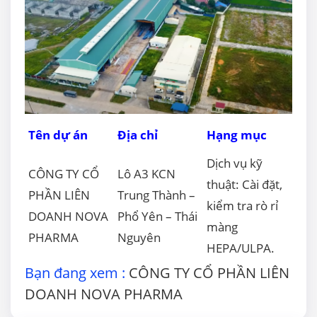
Tên dự án
Địa chỉ
Hạng mục
Dịch vụ kỹ
CÔNG TY CỔ
Lô A3 KCN
thuật: Cài đặt,
PHẦN LIÊN
Trung Thành –
kiểm tra rò rỉ
DOANH NOVA
Phổ Yên – Thái
màng
PHARMA
Nguyên
HEPA/ULPA.
Bạn đang xem :
CÔNG TY CỔ PHẦN LIÊN
DOANH NOVA PHARMA