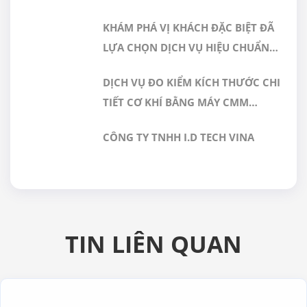
NÀO PHÙ HỢP CHO PHÒNG SẠCH
KHÁM PHÁ VỊ KHÁCH ĐẶC BIỆT ĐÃ
DƯỢC PHẨM
LỰA CHỌN DỊCH VỤ HIỆU CHUẨN
TẠI GERA HI-TECH
DỊCH VỤ ĐO KIỂM KÍCH THƯỚC CHI
TIẾT CƠ KHÍ BẰNG MÁY CMM
CHÍNH XÁC CAO TẠI GERA HI-TECH
CÔNG TY TNHH I.D TECH VINA
VIỆT NAM
TIN LIÊN QUAN