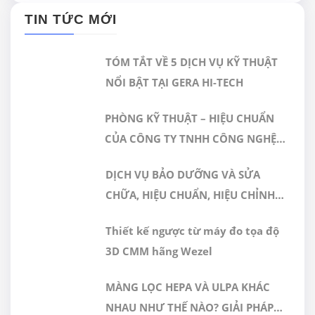
TIN TỨC MỚI
TÓM TẮT VỀ 5 DỊCH VỤ KỸ THUẬT
NỔI BẬT TẠI GERA HI-TECH
PHÒNG KỸ THUẬT – HIỆU CHUẨN
CỦA CÔNG TY TNHH CÔNG NGHỆ
CAO GERA VIỆT NAM ĐƯỢC CÔNG
DỊCH VỤ BẢO DƯỠNG VÀ SỬA
NHẬN ĐÁP ỨNG TIÊU CHUẨN
CHỮA, HIỆU CHUẨN, HIỆU CHỈNH
ISO/IEC 17025:2017
MÁY ĐO 3D CMM
Thiết kế ngược từ máy đo tọa độ
3D CMM hãng Wezel
MÀNG LỌC HEPA VÀ ULPA KHÁC
NHAU NHƯ THẾ NÀO? GIẢI PHÁP